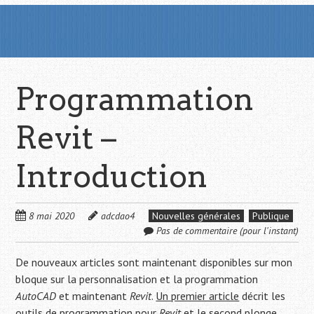
Programmation
Revit –
Introduction
8 mai 2020
adcdao4
Nouvelles générales
Publique
Pas de commentaire (pour l'instant)
De nouveaux articles sont maintenant disponibles sur mon
bloque sur la personnalisation et la programmation
AutoCAD
et maintenant
Revit
.
Un premier article
décrit les
outils de programmation pour
Revit
et le
second
plonge