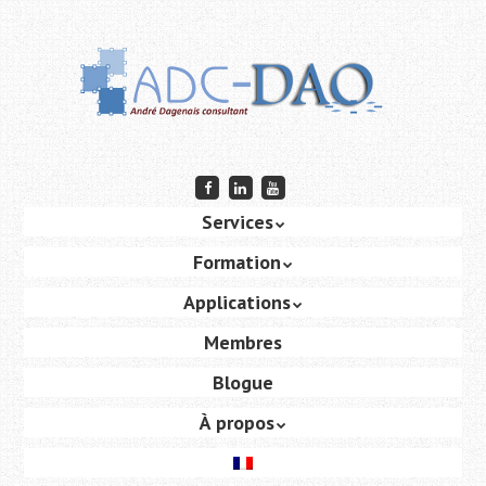
Passer
au
contenu
principal
Passer au contenu
Services
Menu
Formation
Applications
Membres
Blogue
À propos