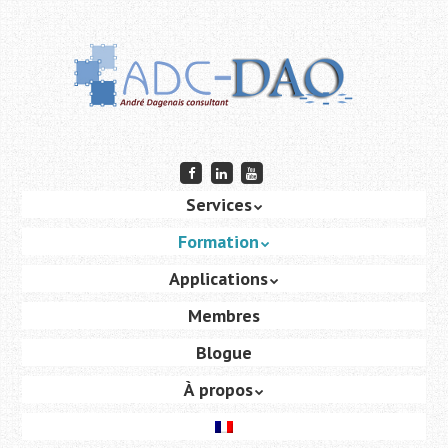
Passer
au
contenu
principal
Passer au contenu
Services
Menu
Formation
Applications
Membres
Blogue
À propos