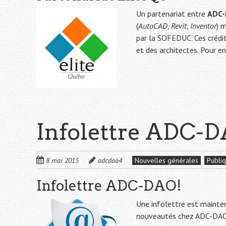
Un partenariat entre
ADC
(
AutoCAD
,
Revit
,
Inventor
) 
par la SOFEDUC. Ces crédi
et des architectes. Pour en
Infolettre ADC-
8 mai 2015
adcdao4
Nouvelles générales
Publi
Infolettre ADC-DAO!
Une infolettre est mainte
nouveautés chez ADC-DAO