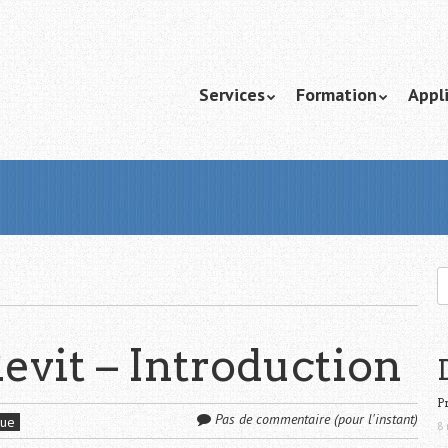
Passer au contenu
Services
Formation
Appl
Menu
Re
vit – Introduction
P
Pas de commentaire (pour l'instant)
que
8 