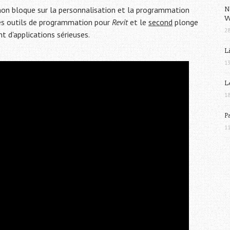
on bloque sur la personnalisation et la programmation
N
W
es outils de programmation pour
Revit
et le
second
plonge
28
 d'applications sérieuses.
L
13
L
18
P
11