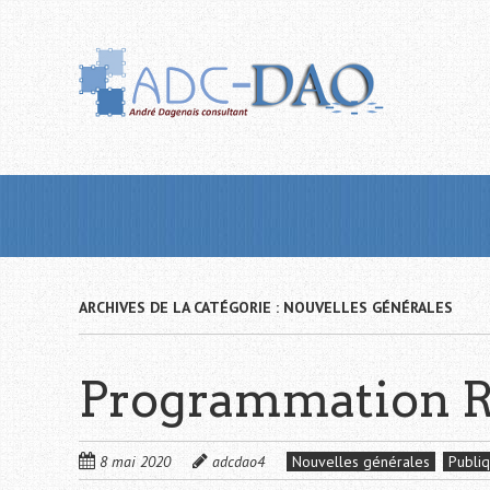
Passer
au
contenu
principal
ARCHIVES DE LA CATÉGORIE :
NOUVELLES GÉNÉRALES
Programmation Re
8 mai 2020
adcdao4
Nouvelles générales
Publi