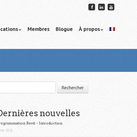
ications
Membres
Blogue
À propos
chercher :
Dernières nouvelles
rogrammation Revit – Introduction
mai 2020