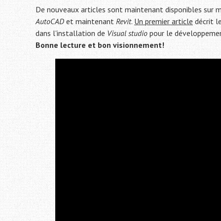
De nouveaux articles sont maintenant disponibles sur m
AutoCAD
et maintenant
Revit
.
Un premier article
décrit l
dans l'installation de
Visual studio
pour le développement
Bonne lecture et bon visionnement!