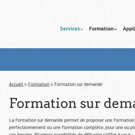
Passer au contenu
Services
Formation
Appl
Menu
Accueil
»
Formation
»
Formation sur demande
Formation sur dem
La formation sur demande permet de proposer une formation s
perfectionnement ou une formation complète, pour une ou plus
vos besoins. Plusieurs possibilités de diffusion s'offre à vous: